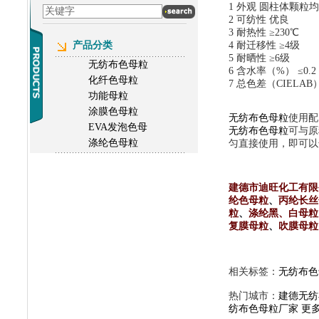
1 外观 圆柱体颗粒
2 可纺性 优良
3 耐热性 ≥230℃
产品分类
4 耐迁移性 ≥4级
5 耐晒性 ≥6级
无纺布色母粒
6 含水率（%） ≤0.2
化纤色母粒
7 总色差（CIELAB）
功能母粒
涂膜色母粒
无纺布色母粒
使用
EVA发泡色母
无纺布色母粒
可与原
涤纶色母粒
匀直接使用，即可以
建德市迪旺化工有限
纶色母粒
、
丙纶长丝
粒
、
涤纶黑、白母粒
复膜母粒
、
吹膜母粒
相关标签：
无纺布色
热门城市：
建德无纺
纺布色母粒厂家
更多.