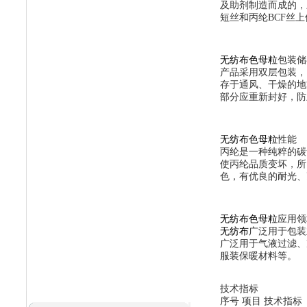
及助剂制造而成的，
短丝和丙纶BCF丝
无纺布色母粒
包装储
产品采用双层包装，
存于通风、干燥的地
部分应重新封好，防
无纺布色母粒
性能
丙纶是一种纯粹的碳
使丙纶品质变坏，所
色，有优良的耐光、
无纺布色母粒
应用领
无纺布
广泛用于包装
广泛用于气液过滤、
服装保暖材料等。
技术指标
序号 项目 技术指标