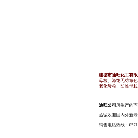
建德市迪旺化工有限
母粒
、
涤纶无纺布色
老化母粒
、
防蛀母粒
迪旺公司
所生产的丙
热诚欢迎国内外新老
销售电话热线：0571-6