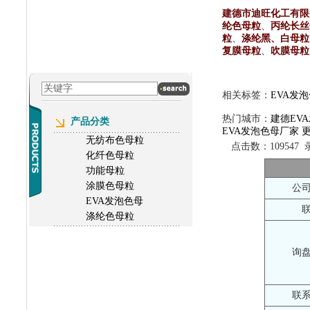
建德市迪旺化工有限
纶色母粒
、
丙纶长丝
粒
、
涤纶黑、白母粒
复膜母粒
、
吹膜母粒
相关标签：
EVA发
热门城市：
建德EV
产品分类
EVA发泡色母厂家
更
无纺布色母粒
点击数：109547 录
化纤色母粒
功能母粒
涂膜色母粒
公
EVA发泡色母
涤纶色母粒
询
联