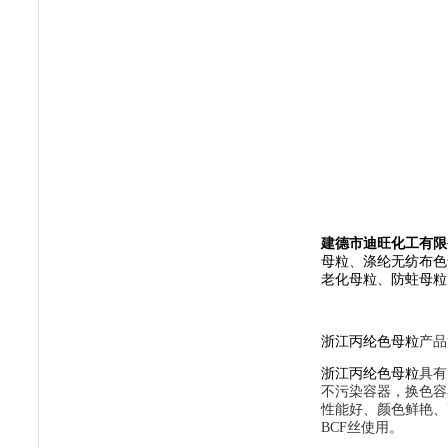
建德市迪旺化工有限
母粒
、
涤纶无纺布色
老化母粒
、
防蛀母粒
浙江丙纶色母粒
产品
浙江丙纶色母粒
具有
不污染容器，换色容
性能好、颜色鲜艳、
BCF丝使用。