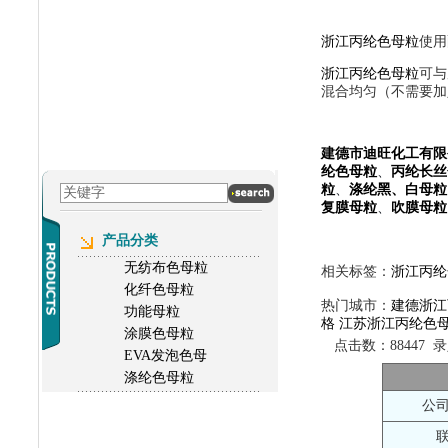
浙江丙纶色母粒
使用
浙江丙纶色母粒
可与
混合均匀（不需要加
建德市迪旺化工有限
纶色母粒
、
丙纶长丝
粒
、
涤纶黑、白母粒
复膜母粒
、
吹膜母粒
产品分类
无纺布色母粒
相关标签：
浙江丙纶
化纤色母粒
热门城市：
建德浙江
功能母粒
格
江苏浙江丙纶色
涂膜色母粒
点击数：88447 录入
EVA发泡色母
涤纶色母粒
公