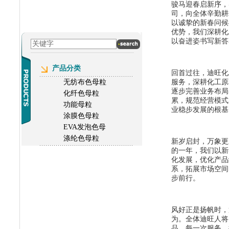
骏马迎春启新序，
司，向全体辛勤耕
以诚挚的新春问候
优势，我们深耕化
以奋进姿书写新答
产品分类
回首过往，迪旺化
无纺布色母粒
服务，深耕化工原
逐步完善业务布局
化纤色母粒
累，规范经营模式
功能母粒
业稳步发展的根基
涂膜色母粒
EVA发泡色母
涤纶色母粒
新岁启封，万象更
的一年，我们以新
化发展，优化产品
系，拓展市场空间
步前行。
风好正是扬帆时，
为。全体迪旺人将
品、每一次服务，