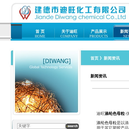
首 页
关于迪旺
产品展示
新闻
HOME
COMPANY
PRODUCTS
NE
首页
》新闻资讯
新闻资讯
迪旺
涤纶色母粒
-
涤纶色母粒
是以涤
用于其它塑胶产品